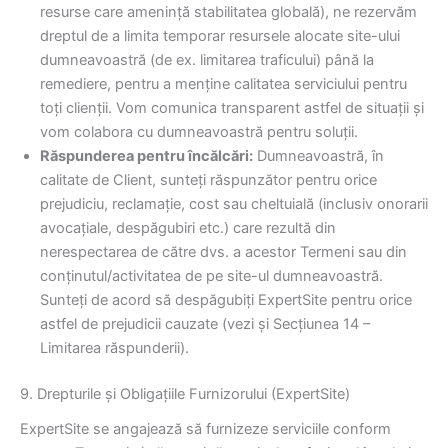
resurse care amenință stabilitatea globală), ne rezervăm
dreptul de a limita temporar resursele alocate site-ului
dumneavoastră (de ex. limitarea traficului) până la
remediere, pentru a menține calitatea serviciului pentru
toți clienții. Vom comunica transparent astfel de situații și
vom colabora cu dumneavoastră pentru soluții.
Răspunderea pentru încălcări:
Dumneavoastră, în
calitate de Client, sunteți răspunzător pentru orice
prejudiciu, reclamație, cost sau cheltuială (inclusiv onorarii
avocațiale, despăgubiri etc.) care rezultă din
nerespectarea de către dvs. a acestor Termeni sau din
conținutul/activitatea de pe site-ul dumneavoastră.
Sunteți de acord să despăgubiți ExpertSite pentru orice
astfel de prejudicii cauzate (vezi și Secțiunea 14 –
Limitarea răspunderii).
9. Drepturile și Obligațiile Furnizorului (ExpertSite)
ExpertSite se angajează să furnizeze serviciile conform