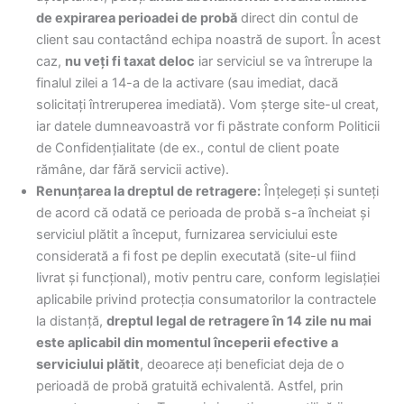
de expirarea perioadei de probă
direct din contul de
client sau contactând echipa noastră de suport. În acest
caz,
nu veți fi taxat deloc
iar serviciul se va întrerupe la
finalul zilei a 14-a de la activare (sau imediat, dacă
solicitați întreruperea imediată). Vom șterge site-ul creat,
iar datele dumneavoastră vor fi păstrate conform Politicii
de Confidențialitate (de ex., contul de client poate
rămâne, dar fără servicii active).
Renunțarea la dreptul de retragere:
Înțelegeți și sunteți
de acord că odată ce perioada de probă s-a încheiat și
serviciul plătit a început, furnizarea serviciului este
considerată a fi fost pe deplin executată (site-ul fiind
livrat și funcțional), motiv pentru care, conform legislației
aplicabile privind protecția consumatorilor la contractele
la distanță,
dreptul legal de retragere în 14 zile nu mai
este aplicabil din momentul începerii efective a
serviciului plătit
, deoarece ați beneficiat deja de o
perioadă de probă gratuită echivalentă. Astfel, prin