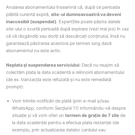
Anularea abonamentului înseamnă că, după ce perioada
plătită curentă expiră,
site-ul dumneavoastră va deveni
inaccesibil (suspendat)
. ExpertSite poate păstra datele
site-ului o scurtă perioadă după expirare (vezi mai jos) în caz
că vă răzgândiți sau doriți să descărcați conținutul, însă nu
garantează păstrarea acestora pe termen lung dacă
abonamentul nu este activ.
Neplata și suspendarea serviciului:
Dacă nu reușim să
colectăm plata la data scadentă a reînnoirii abonamentului
(de ex. tranzacția este refuzată și nu este remediată
prompt):
Vom trimite notificări de plată (prin e-mail și/sau
WhatsApp, conform Secțiunii 11) informându-vă despre
situație și vă vom oferi un
termen de grație de 7 zile
de
la data scadenței pentru a efectua plata restanței (de
exemplu, prin actualizarea datelor cardului sau