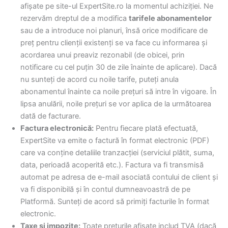
afișate pe site-ul ExpertSite.ro la momentul achiziției. Ne
rezervăm dreptul de a modifica
tarifele abonamentelor
sau de a introduce noi planuri, însă orice modificare de
preț pentru clienții existenți se va face cu informarea și
acordarea unui preaviz rezonabil (de obicei, prin
notificare cu cel puțin 30 de zile înainte de aplicare). Dacă
nu sunteți de acord cu noile tarife, puteți anula
abonamentul înainte ca noile prețuri să intre în vigoare. În
lipsa anulării, noile prețuri se vor aplica de la următoarea
dată de facturare.
Factura electronică:
Pentru fiecare plată efectuată,
ExpertSite va emite o factură în format electronic (PDF)
care va conține detaliile tranzacției (serviciul plătit, suma,
data, perioadă acoperită etc.). Factura va fi transmisă
automat pe adresa de e-mail asociată contului de client și
va fi disponibilă și în contul dumneavoastră de pe
Platformă. Sunteți de acord să primiți facturile în format
electronic.
Taxe și impozite:
Toate prețurile afișate includ TVA (dacă