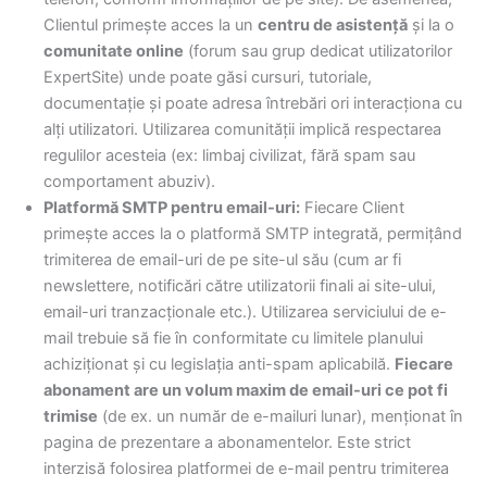
Clientul primește acces la un
centru de asistență
și la o
comunitate online
(forum sau grup dedicat utilizatorilor
ExpertSite) unde poate găsi cursuri, tutoriale,
documentație și poate adresa întrebări ori interacționa cu
alți utilizatori. Utilizarea comunității implică respectarea
regulilor acesteia (ex: limbaj civilizat, fără spam sau
comportament abuziv).
Platformă SMTP pentru email-uri:
Fiecare Client
primește acces la o platformă SMTP integrată, permițând
trimiterea de email-uri de pe site-ul său (cum ar fi
newslettere, notificări către utilizatorii finali ai site-ului,
email-uri tranzacționale etc.). Utilizarea serviciului de e-
mail trebuie să fie în conformitate cu limitele planului
achiziționat și cu legislația anti-spam aplicabilă.
Fiecare
abonament are un volum maxim de email-uri ce pot fi
trimise
(de ex. un număr de e-mailuri lunar), menționat în
pagina de prezentare a abonamentelor. Este strict
interzisă folosirea platformei de e-mail pentru trimiterea