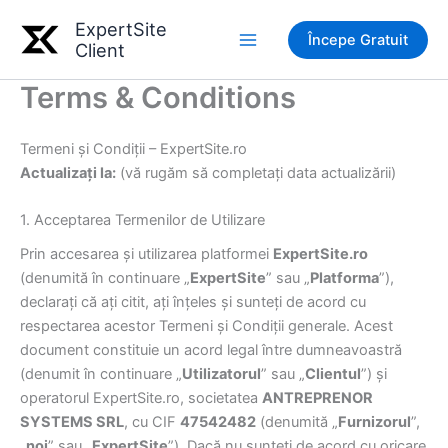
Skip
ExpertSite
to
Începe Gratuit
Client
Main
content
Terms & Conditions
Menu
Termeni și Condiții – ExpertSite.ro
Actualizați la:
(vă rugăm să completați data actualizării)
1. Acceptarea Termenilor de Utilizare
Prin accesarea și utilizarea platformei
ExpertSite.ro
(denumită în continuare „
ExpertSite
” sau „
Platforma
”),
declarați că ați citit, ați înțeles și sunteți de acord cu
respectarea acestor Termeni și Condiții generale. Acest
document constituie un acord legal între dumneavoastră
(denumit în continuare „
Utilizatorul
” sau „
Clientul
”) și
operatorul ExpertSite.ro, societatea
ANTREPRENOR
SYSTEMS SRL
, cu CIF
47542482
(denumită „
Furnizorul
”,
„
noi
” sau „
ExpertSite
”). Dacă nu sunteți de acord cu oricare