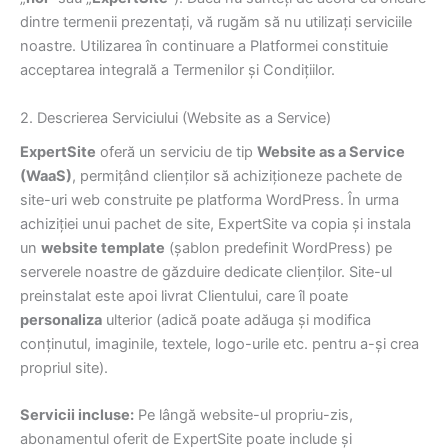
dintre termenii prezentați, vă rugăm să nu utilizați serviciile
noastre. Utilizarea în continuare a Platformei constituie
acceptarea integrală a Termenilor și Condițiilor.
2. Descrierea Serviciului (Website as a Service)
ExpertSite
oferă un serviciu de tip
Website as a Service
(WaaS)
, permițând clienților să achiziționeze pachete de
site-uri web construite pe platforma WordPress. În urma
achiziției unui pachet de site, ExpertSite va copia și instala
un
website template
(șablon predefinit WordPress) pe
serverele noastre de găzduire dedicate clienților. Site-ul
preinstalat este apoi livrat Clientului, care îl poate
personaliza
ulterior (adică poate adăuga și modifica
conținutul, imaginile, textele, logo-urile etc. pentru a-și crea
propriul site).
Servicii incluse:
Pe lângă website-ul propriu-zis,
abonamentul oferit de ExpertSite poate include și