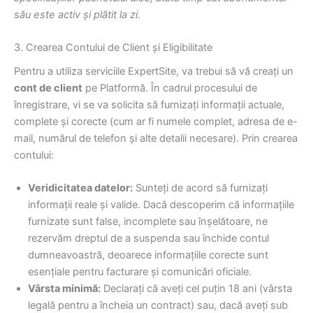
său este activ și plătit la zi.
3. Crearea Contului de Client și Eligibilitate
Pentru a utiliza serviciile ExpertSite, va trebui să vă creați un
cont de client
pe Platformă. În cadrul procesului de
înregistrare, vi se va solicita să furnizați informații actuale,
complete și corecte (cum ar fi numele complet, adresa de e-
mail, numărul de telefon și alte detalii necesare). Prin crearea
contului:
Veridicitatea datelor:
Sunteți de acord să furnizați
informații reale și valide. Dacă descoperim că informațiile
furnizate sunt false, incomplete sau înșelătoare, ne
rezervăm dreptul de a suspenda sau închide contul
dumneavoastră, deoarece informațiile corecte sunt
esențiale pentru facturare și comunicări oficiale.
Vârsta minimă:
Declarați că aveți cel puțin 18 ani (vârsta
legală pentru a încheia un contract) sau, dacă aveți sub