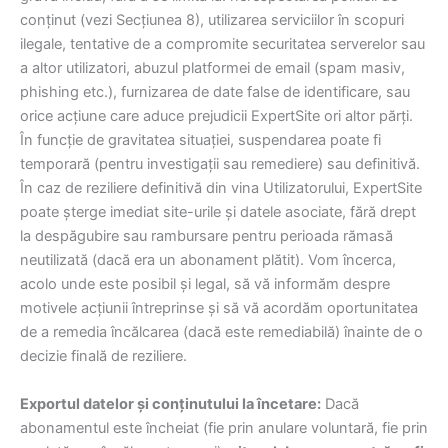
conținut (vezi Secțiunea 8), utilizarea serviciilor în scopuri
ilegale, tentative de a compromite securitatea serverelor sau
a altor utilizatori, abuzul platformei de email (spam masiv,
phishing etc.), furnizarea de date false de identificare, sau
orice acțiune care aduce prejudicii ExpertSite ori altor părți.
În funcție de gravitatea situației, suspendarea poate fi
temporară (pentru investigații sau remediere) sau definitivă.
În caz de reziliere definitivă din vina Utilizatorului, ExpertSite
poate șterge imediat site-urile și datele asociate, fără drept
la despăgubire sau rambursare pentru perioada rămasă
neutilizată (dacă era un abonament plătit). Vom încerca,
acolo unde este posibil și legal, să vă informăm despre
motivele acțiunii întreprinse și să vă acordăm oportunitatea
de a remedia încălcarea (dacă este remediabilă) înainte de o
decizie finală de reziliere.
Exportul datelor și conținutului la încetare:
Dacă
abonamentul este încheiat (fie prin anulare voluntară, fie prin