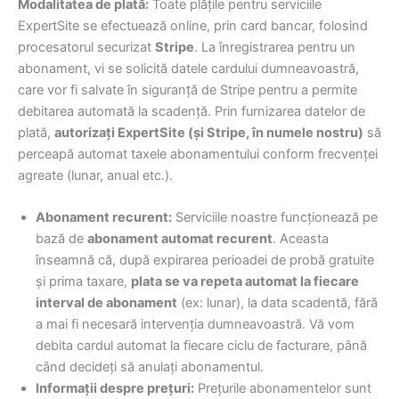
Modalitatea de plată:
Toate plățile pentru serviciile
ExpertSite se efectuează online, prin card bancar, folosind
procesatorul securizat
Stripe
. La înregistrarea pentru un
abonament, vi se solicită datele cardului dumneavoastră,
care vor fi salvate în siguranță de Stripe pentru a permite
debitarea automată la scadență. Prin furnizarea datelor de
plată,
autorizați ExpertSite (și Stripe, în numele nostru)
să
perceapă automat taxele abonamentului conform frecvenței
agreate (lunar, anual etc.).
Abonament recurent:
Serviciile noastre funcționează pe
bază de
abonament automat recurent
. Aceasta
înseamnă că, după expirarea perioadei de probă gratuite
și prima taxare,
plata se va repeta automat la fiecare
interval de abonament
(ex: lunar), la data scadentă, fără
a mai fi necesară intervenția dumneavoastră. Vă vom
debita cardul automat la fiecare ciclu de facturare, până
când decideți să anulați abonamentul.
Informații despre prețuri:
Prețurile abonamentelor sunt