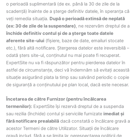
o perioadă suplimentară (de ex. până la 30 de zile de la
scadență) înainte de a șterge definitiv datele, în speranța că
veți remedia situația.
După o perioadă extinsă de neplată
(ex: 30 de zile de la suspendare)
, ne rezervăm dreptul de a
închide definitiv contul și de a șterge toate datele
aferente site-ului
(fișiere, baze de date, emailuri stocate
etc.), fără altă notificare. Ștergerea datelor este ireversibilă –
odată șters site-ul, conținutul nu mai poate fi recuperat.
ExpertSite nu va fi răspunzător pentru pierderea datelor în
astfel de circumstanțe, deci vă îndemnăm să evitați această
situație asigurând plata la timp sau salvând periodic o copie
de siguranță a conținutului pe plan local, dacă este necesar.
Încetarea de către Furnizor (pentru încălcarea
termenilor):
ExpertSite își rezervă dreptul de a suspenda
sau rezilia (închide) contul și serviciile furnizate
imediat și
fără notificare prealabilă
dacă constată o încălcare gravă a
acestor Termeni de către Utilizator. Situații de încălcare
gravă includ, fără a se limita la: nerespectarea politicii de