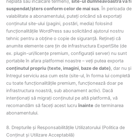
neplată sau încălcare termeni),
site-ul dumneavoastră va fi
suspendat/șters conform celor de mai sus
. În perioada de
valabilitate a abonamentului, puteți oricând să exportați
conținutul site-ului (pagini, postări, media) folosind
funcționalitățile WordPress sau solicitând ajutorul nostru
tehnic pentru a obține o copie de siguranță. Rețineți că
anumite elemente care țin de infrastructura ExpertSite (de
ex. plugin-uri/licențe premium, configurații server) nu sunt
portabile în afara platformei noastre – veți putea exporta
conținutul propriu (texte, imagini, baze de date)
, dar nu și
întregul serviciu asa cum este (site-ul, în forma lui completă
cu toate funcționalitățile premium, funcționează doar pe
infrastructura noastră, sub abonament activ). Dacă
intenționați să migrați conținutul pe altă platformă, vă
recomandăm să faceți acest lucru
înainte
de terminarea
abonamentului.
8. Drepturile și Responsabilitățile Utilizatorului (Politica de
Conținut și Utilizare Acceptabilă)