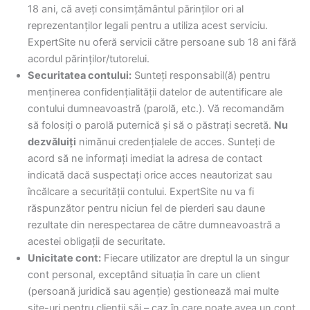
18 ani, că aveți consimțământul părinților ori al
reprezentanților legali pentru a utiliza acest serviciu.
ExpertSite nu oferă servicii către persoane sub 18 ani fără
acordul părinților/tutorelui.
Securitatea contului:
Sunteți responsabil(ă) pentru
menținerea confidențialității datelor de autentificare ale
contului dumneavoastră (parolă, etc.). Vă recomandăm
să folosiți o parolă puternică și să o păstrați secretă.
Nu
dezvăluiți
nimănui credențialele de acces. Sunteți de
acord să ne informați imediat la adresa de contact
indicată dacă suspectați orice acces neautorizat sau
încălcare a securității contului. ExpertSite nu va fi
răspunzător pentru niciun fel de pierderi sau daune
rezultate din nerespectarea de către dumneavoastră a
acestei obligații de securitate.
Unicitate cont:
Fiecare utilizator are dreptul la un singur
cont personal, exceptând situația în care un client
(persoană juridică sau agenție) gestionează mai multe
site-uri pentru clienții săi – caz în care poate avea un cont