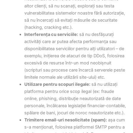
altor clienți, să nu scanați, explorați sau testa
vulnerabilitatea sistemelor noastre fără autorizație,
să nu încercați să evitați măsurile de securitate
(hacking, cracking etc.).
Interferența cu serviciile:
să nu desfășurați
activități care ar putea afecta performanța sau
disponibilitatea serviciilor pentru alți utilizatori – de
exemplu, inițierea de atacuri de tip DDoS, folosirea
excesivă de resurse într-un mod neobișnuit
(scripturi sau procese care încarcă serverele peste
limitele normale ale utilizării site-ului) etc.
Utilizare pentru scopuri ilegale:
să nu utilizați
platforma pentru orice scop ilegal (ex: fraude
online, phishing, distribuție neautorizată de date
personale, încălcarea legislației financiar-contabile,
spălare de bani, jocuri de noroc neautorizate etc.).
Trimitere email-uri nesolicitate (spam):
așa cum
s-a menționat, folosirea platformei SMTP pentru a