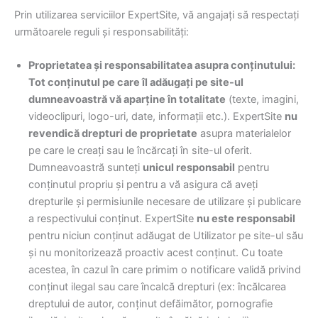
Prin utilizarea serviciilor ExpertSite, vă angajați să respectați
următoarele reguli și responsabilități:
Proprietatea și responsabilitatea asupra conținutului:
Tot conținutul pe care îl adăugați pe site-ul
dumneavoastră vă aparține în totalitate
(texte, imagini,
videoclipuri, logo-uri, date, informații etc.). ExpertSite
nu
revendică drepturi de proprietate
asupra materialelor
pe care le creați sau le încărcați în site-ul oferit.
Dumneavoastră sunteți
unicul responsabil
pentru
conținutul propriu și pentru a vă asigura că aveți
drepturile și permisiunile necesare de utilizare și publicare
a respectivului conținut. ExpertSite
nu este responsabil
pentru niciun conținut adăugat de Utilizator pe site-ul său
și nu monitorizează proactiv acest conținut. Cu toate
acestea, în cazul în care primim o notificare validă privind
conținut ilegal sau care încalcă drepturi (ex: încălcarea
dreptului de autor, conținut defăimător, pornografie