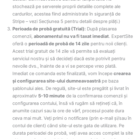
stochează pe serverele proprii detaliile complete ale
cardurilor, acestea fiind administrate în siguranță de
Stripe – vezi Secțiunea 5 pentru detalii despre plăți.)
Perioada de probă gratuită (Trial):
După plasarea
comenzii,
abonamentul nu va fi taxat imediat
. ExpertSite
oferă o
perioadă de probă de 14 zile
pentru noii clienți.
Acest trial gratuit de 14 zile vă permite să evaluați
serviciul nostru și să decideți dacă este potrivit pentru
nevoile dvs., înainte de a vi se percepe vreo plată.
Imediat ce comanda este finalizată, vom începe
crearea
și configurarea site-ului dumneavoastră
pe baza
șablonului ales. De regulă, site-ul este pregătit și livrat în
aproximativ
5-10 minute
de la confirmarea comenzii și
configurarea contului, însă vă rugăm să rețineți că, în
anumite cazuri sau la ore de vârf, procesul poate dura
ceva mai mult. Veți primi o notificare (prin e-mail și/sau în
contul de client) când site-ul este gata de utilizare. Pe
durata perioadei de probă, veți avea acces complet la site