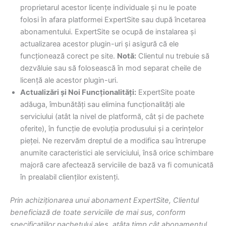
proprietarul acestor licențe individuale și nu le poate
folosi în afara platformei ExpertSite sau după încetarea
abonamentului. ExpertSite se ocupă de instalarea și
actualizarea acestor plugin-uri și asigură că ele
funcționează corect pe site.
Notă:
Clientul nu trebuie să
dezvăluie sau să folosească în mod separat cheile de
licență ale acestor plugin-uri.
Actualizări și Noi Funcționalități:
ExpertSite poate
adăuga, îmbunătăți sau elimina funcționalități ale
serviciului (atât la nivel de platformă, cât și de pachete
oferite), în funcție de evoluția produsului și a cerințelor
pieței. Ne rezervăm dreptul de a modifica sau întrerupe
anumite caracteristici ale serviciului, însă orice schimbare
majoră care afectează serviciile de bază va fi comunicată
în prealabil clienților existenți.
Prin achiziționarea unui abonament ExpertSite, Clientul
beneficiază de toate serviciile de mai sus, conform
specificațiilor pachetului ales, atâta timp cât abonamentul