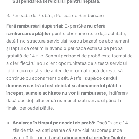
Suspendarea serviciului pentru neplată
.
6. Perioada de Probă și Politica de Rambursare
Fără rambursări după trial:
ExpertSite
nu oferă
rambursarea plăților
pentru abonamentele deja achitate,
dată fiind structura serviciului nostru bazată pe abonament
și faptul că oferim în avans o perioadă extinsă de probă
gratuită de 14 zile. Scopul perioadei de probă este tocmai de
a oferi fiecărui nou client oportunitatea de a testa serviciul
fără niciun cost și de a decide informat dacă dorește să
continue cu abonament plătit. Astfel,
după ce cardul
dumneavoastră a fost debitat și abonamentul plătit a
început, sumele achitate nu vor fi rambursate
, indiferent
dacă decideți ulterior să nu mai utilizați serviciul până la
finalul perioadei plătite.
Anularea în timpul perioadei de probă:
Dacă în cele 14
zile de trial vă dați seama că serviciul nu corespunde
așteptărilor, puteți
anula abonamentul oricând înainte