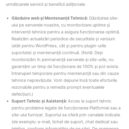
următoarele servicii și beneficii adiționale:
Găzduire web și Mentenanță Tehnică:
Găzduirea site-
ului pe serverele noastre, cu monitorizare uptime și
intervenții tehnice pentru a asigura funcționarea optimă.
Realizăm actualizări periodice de securitate și versiuni
(atât pentru WordPress, cât și pentru plugin-urile
suportate) și mentenanță continuă. (Notă: Deși
monitorizăm în permanență serverele și site-urile, nu
garantăm un timp de funcționare de 100% și pot exista
întreruperi temporare pentru mentenanță sau din cauze
tehnice neprevăzute. Vom depune însă toate eforturile
rezonabile pentru a remedia prompt eventualele
defecțiuni.)
Suport Tehnic și Asistență:
Acces la suport tehnic
pentru probleme legate de funcționarea Platformei sau a
site-ului furnizat. Suportul se oferă prin canalele indicate
(de exemplu: e-mail, tichet de suport, chat dedicat sau
telefon, conform informațiilor de pe site). De asemenea,