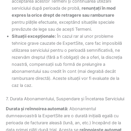
acceptarea acestor Termeni și continuarea utilizării
serviciului după perioada de probă,
renunțați în mod
expres la orice drept de retragere sau rambursare
pentru plățile efectuate, exceptând situațiile speciale
prevăzute de lege sau de acești Termeni.
Situații excepționale:
În cazul rar al unor probleme
tehnice grave cauzate de ExpertSite, care fac imposibilă
utilizarea serviciului pentru o perioadă semnificativă, ne
rezervăm dreptul (fără a fi obligați) de a oferi, la discreția
noastră, compensații sub formă de prelungire a
abonamentului sau credit în cont (mai degrabă decât
rambursare directă). Aceste situații vor fi evaluate de la
caz la caz.
7. Durata Abonamentului, Suspendare și Încetarea Serviciului
Durata și reînnoirea automată:
Abonamentul
dumneavoastră la ExpertSite are o durată inițială egală cu
perioada de facturare aleasă (lună, an, etc.) începând de la
data primei plăți după trial. Acesta se
reînnoiește automat