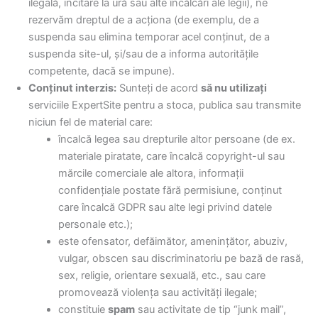
ilegală, incitare la ură sau alte încălcări ale legii), ne
rezervăm dreptul de a acționa (de exemplu, de a
suspenda sau elimina temporar acel conținut, de a
suspenda site-ul, și/sau de a informa autoritățile
competente, dacă se impune).
Conținut interzis:
Sunteți de acord
să nu utilizați
serviciile ExpertSite pentru a stoca, publica sau transmite
niciun fel de material care:
încalcă legea sau drepturile altor persoane (de ex.
materiale piratate, care încalcă copyright-ul sau
mărcile comerciale ale altora, informații
confidențiale postate fără permisiune, conținut
care încalcă GDPR sau alte legi privind datele
personale etc.);
este ofensator, defăimător, amenințător, abuziv,
vulgar, obscen sau discriminatoriu pe bază de rasă,
sex, religie, orientare sexuală, etc., sau care
promovează violența sau activități ilegale;
constituie
spam
sau activitate de tip “junk mail”,