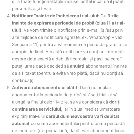
și la toate funcționalitățile incluse, astfel încât să îl puteți
personaliza și testa.
Notificare înainte de încheierea trial-ului:
Cu
3 zile
înainte de expirarea perioadei de probă (ziua 11 a trial-
ului)
, vă vom trimite o notificare prin e-mail (și/sau prin
alte mijloace de notificare agreate, ex. WhatsApp – vezi
Secțiunea 11) pentru a vă reaminti că perioada gratuită se
apropie de final. Această notificare va conține informații
despre data exactă a debitării cardului și pașii pe care îi
puteți urma dacă decideți să
anulați
abonamentul înainte
de a fi taxat (pentru a evita vreo plată, dacă nu doriți să
continuați).
Activarea abonamentului plătit:
Dacă nu anulați
abonamentul în perioada de probă și lăsați trial-ul să
ajungă la finalul celor 14 zile, se va considera că
doriți
continuarea serviciului
, iar în ziua imediat următoare
expirării trial-ului
cardul dumneavoastră va fi debitat
automat
cu suma abonamentului pentru prima perioadă
de facturare (ex: prima lună, dacă este abonament lunar,