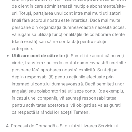
de client în care administrează multiple abonamente/site-
uri. Totuși, partajarea unui cont între mai mulți utilizatori
finali fără acordul nostru este interzisă. Dacă mai multe
persoane din organizația dumneavoastră necesită acces,
vă rugăm să utilizați funcționalitățile de colaborare oferite
(dacă există) sau să ne contactați pentru soluții
enterprise.
Utilizare cont de către terți:
Sunteți de acord că nu veți
vinde, transfera sau ceda contul dumneavoastră unei alte
persoane fără aprobarea noastră explicită. Sunteți pe
deplin responsabil(ă) pentru acțiunile efectuate prin
intermediul contului dumneavoastră. Dacă permiteți unor
angajați sau colaboratori să utilizeze contul (de exemplu,
în cazul unei companii), vă asumați responsabilitatea
pentru activitatea acestora și vă obligați să vă asigurați
că respectă la rândul lor acești Termeni.
4. Procesul de Comandă a Site-ului și Livrarea Serviciului