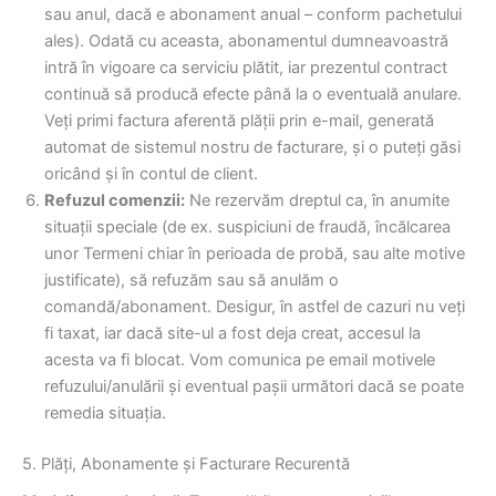
sau anul, dacă e abonament anual – conform pachetului
ales). Odată cu aceasta, abonamentul dumneavoastră
intră în vigoare ca serviciu plătit, iar prezentul contract
continuă să producă efecte până la o eventuală anulare.
Veți primi factura aferentă plății prin e-mail, generată
automat de sistemul nostru de facturare, și o puteți găsi
oricând și în contul de client.
Refuzul comenzii:
Ne rezervăm dreptul ca, în anumite
situații speciale (de ex. suspiciuni de fraudă, încălcarea
unor Termeni chiar în perioada de probă, sau alte motive
justificate), să refuzăm sau să anulăm o
comandă/abonament. Desigur, în astfel de cazuri nu veți
fi taxat, iar dacă site-ul a fost deja creat, accesul la
acesta va fi blocat. Vom comunica pe email motivele
refuzului/anulării și eventual pașii următori dacă se poate
remedia situația.
5. Plăți, Abonamente și Facturare Recurentă