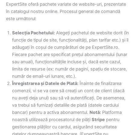
ExpertSite oferă pachete variate de website-uri, prezentate
în catalogul nostru online. Procesul general de comandă
este următorul:
Selecția Pachetului:
Alegeți pachetul de website dorit (în
funcție de tipul de site, funcționalități, plan tarifar etc.) și îl
adăugați în coșul de cumpărături de pe ExpertSite.ro.
Fiecare pachet are specificat prețul abonamentului (lunar
sau anual), funcționalitățile incluse și, dacă este cazul,
limita de resurse (ex: număr de pagini, spațiu de stocare,
număr de email-uri lunare, etc.).
Înregistrarea și Datele de Plată:
Înainte de finalizarea
comenzii, vi se va cere să creați un cont de client (dacă
nu aveți deja unul) sau să vă autentificați. De asemenea,
va trebui să furnizați detaliile de plată (datele cardului
bancar) pentru a activa abonamentul.
Notă:
Platforma
noastră utilizează procesatorul de plăți
Stripe
pentru
gestionarea plăților cu cardul, asigurând securitatea
datelor dumneavoastră bancare. (ExpertSite nu