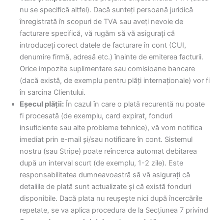
nu se specifică altfel). Dacă sunteți persoană juridică
înregistrată în scopuri de TVA sau aveți nevoie de
facturare specifică, vă rugăm să vă asigurați că
introduceți corect datele de facturare în cont (CUI,
denumire firmă, adresă etc.) înainte de emiterea facturii.
Orice impozite suplimentare sau comisioane bancare
(dacă există, de exemplu pentru plăți internaționale) vor fi
în sarcina Clientului.
Eșecul plății:
În cazul în care o plată recurentă nu poate
fi procesată (de exemplu, card expirat, fonduri
insuficiente sau alte probleme tehnice), vă vom notifica
imediat prin e-mail și/sau notificare în cont. Sistemul
nostru (sau Stripe) poate reîncerca automat debitarea
după un interval scurt (de exemplu, 1-2 zile). Este
responsabilitatea dumneavoastră să vă asigurați că
detaliile de plată sunt actualizate și că există fonduri
disponibile. Dacă plata nu reușește nici după încercările
repetate, se va aplica procedura de la Secțiunea 7 privind