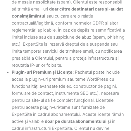
de mesaje nesolicitate (spam). Clientul este responsabil
să trimită email-uri
doar către destinatari care și-au dat
consimțământul
sau cu care are o relație
contractuală/legitimă, conform normelor GDPR și altor
reglementări aplicabile. În caz de depășire semnificativă a
limitei incluse sau de suspiciune de abuz (spam, phishing
etc.), ExpertSite își rezervă dreptul de a suspenda sau
limita temporar serviciul de trimitere email, cu notificarea
prealabilă a Clientului, pentru a proteja infrastructura și
reputația IP-urilor folosite.
Plugin-uri Premium și Licențe:
Pachetul poate include
acces la plugin-uri premium sau teme WordPress cu
funcționalități avansate (de ex. constructor de pagini,
formulare de contact, instrumente SEO etc.), necesare
pentru ca site-ul să fie complet funcțional. Licențele
pentru aceste plugin-uri/teme sunt furnizate de
ExpertSite în cadrul abonamentului. Aceste licențe rămân
active și valabile
doar pe durata abonamentului
și în
cadrul infrastructurii ExpertSite. Clientul nu devine