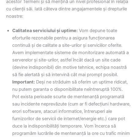
acestor Termeni și să mențină un nivel profesional în relația
cu clienții săi. Iată câteva dintre angajamentele și drepturile
noastre:
Calitatea serviciului și uptime:
Vom depune toate
eforturile rezonabile pentru a asigura funcționarea
continuă și de calitate a site-urilor și serviciilor oferite.
Avem implementate sisteme de monitorizare automată a
serverelor și site-urilor, astfel încât dacă un site cade
(devine indisponibil) din motive tehnice, echipa noastră
să fie alertată și să intervină cât mai prompt posibil.
Important:
Deși ne străduim să oferim un uptime ridicat,
nu putem garanta o disponibilitate neîntreruptă 100%.
Pot exista perioade scurte de mentenanță programată
sau incidente neprevăzute (cum ar fi defecțiuni hardware,
erori software, atacuri informatice, întreruperi ale
furnizorilor de servicii de internet/energie etc.) care pot
duce la indisponibilități temporare. Vom încerca să
programăm lucrările de mentenanță la ore cu trafic minim