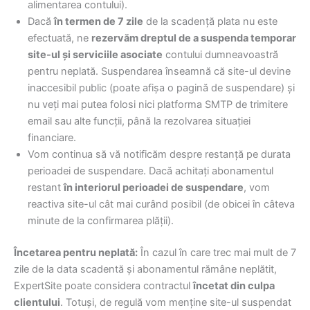
alimentarea contului).
Dacă
în termen de 7 zile
de la scadență plata nu este
efectuată, ne
rezervăm dreptul de a suspenda temporar
site-ul și serviciile asociate
contului dumneavoastră
pentru neplată. Suspendarea înseamnă că site-ul devine
inaccesibil public (poate afișa o pagină de suspendare) și
nu veți mai putea folosi nici platforma SMTP de trimitere
email sau alte funcții, până la rezolvarea situației
financiare.
Vom continua să vă notificăm despre restanță pe durata
perioadei de suspendare. Dacă achitați abonamentul
restant
în interiorul perioadei de suspendare
, vom
reactiva site-ul cât mai curând posibil (de obicei în câteva
minute de la confirmarea plății).
Încetarea pentru neplată:
În cazul în care trec mai mult de 7
zile de la data scadentă și abonamentul rămâne neplătit,
ExpertSite poate considera contractul
încetat din culpa
clientului
. Totuși, de regulă vom menține site-ul suspendat