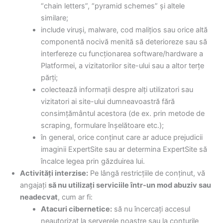
“chain letters”, “pyramid schemes” și altele
similare;
include viruși, malware, cod malițios sau orice altă
componentă nocivă menită să deterioreze sau să
interfereze cu funcționarea software/hardware a
Platformei, a vizitatorilor site-ului sau a altor terțe
părți;
colectează informații despre alți utilizatori sau
vizitatori ai site-ului dumneavoastră fără
consimțământul acestora (de ex. prin metode de
scraping, formulare înșelătoare etc.);
în general, orice conținut care ar aduce prejudicii
imaginii ExpertSite sau ar determina ExpertSite să
încalce legea prin găzduirea lui.
Activități interzise:
Pe lângă restricțiile de conținut, vă
angajați
să nu utilizați serviciile într-un mod abuziv sau
neadecvat
, cum ar fi:
Atacuri cibernetice:
să nu încercați accesul
neautorizat la serverele noastre sau la conturile