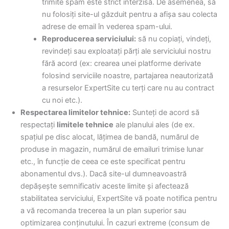
trimite spam este strict interzisă. De asemenea, să
nu folosiți site-ul găzduit pentru a afișa sau colecta
adrese de email în vederea spam-ului.
Reproducerea serviciului:
să nu copiați, vindeți,
revindeți sau exploatați părți ale serviciului nostru
fără acord (ex: crearea unei platforme derivate
folosind serviciile noastre, partajarea neautorizată
a resurselor ExpertSite cu terți care nu au contract
cu noi etc.).
Respectarea limitelor tehnice:
Sunteți de acord să
respectați
limitele tehnice
ale planului ales (de ex.
spațiul pe disc alocat, lățimea de bandă, numărul de
produse in magazin, numărul de emailuri trimise lunar
etc., în funcție de ceea ce este specificat pentru
abonamentul dvs.). Dacă site-ul dumneavoastră
depășește semnificativ aceste limite și afectează
stabilitatea serviciului, ExpertSite vă poate notifica pentru
a vă recomanda trecerea la un plan superior sau
optimizarea conținutului. În cazuri extreme (consum de