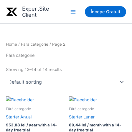
Skip
ExpertSite
to
Începe Gratuit
Client
Main
content
Menu
Home
/
Fără categorie
/ Page 2
Fără categorie
Showing 13–14 of 14 results
Fără categorie
Fără categorie
Starter Anual
Starter Lunar
953,88
lei
/ year with a 14-
89,44
lei
/ month with a 14-
day free trial
day free trial